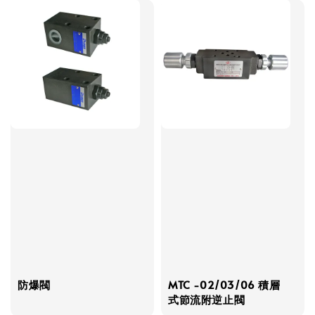
防爆閥
MTC -02/03/06 積層
式節流附逆止閥