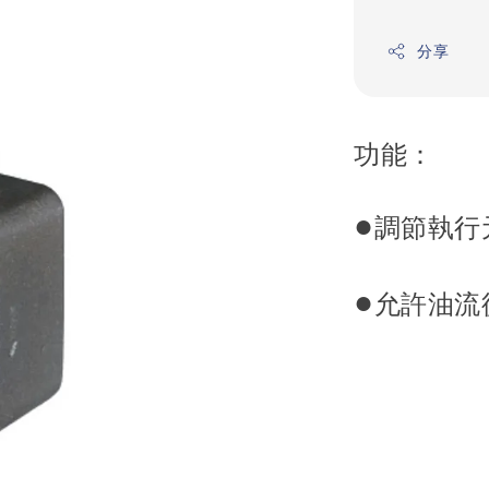
分享
功能：
●
調節執行
●
允許油流