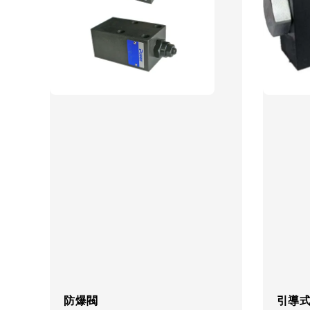
防爆閥
引導