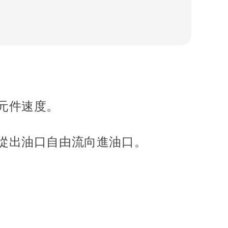
元件速度。
從出油口自由流向進油口
。