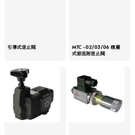
引導式逆止閥
MTC -02/03/06 積層
式節流附逆止閥