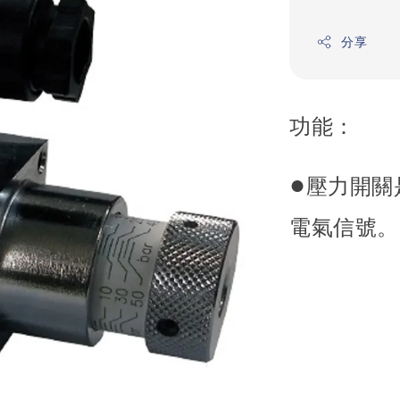
分享
功能：
●
壓力開關
電氣信號。