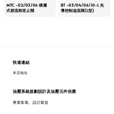
MTC -02/03/06 積層
BT -03/04/06/10-L 先
式節流附逆止閥
導控制溢流閥(L型)
快速連結
本店地址
油壓系統規劃設計及油壓元件供應
專業客製、設計製造