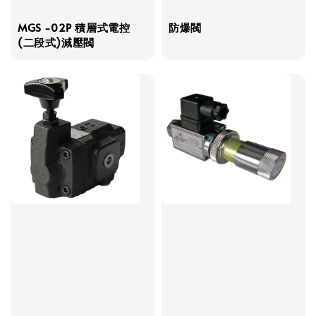
MGS -02P 積層式電控
防爆閥
(二段式)減壓閥