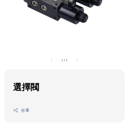
1
/
1
選擇閥
分享