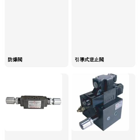
防爆閥
引導式逆止閥