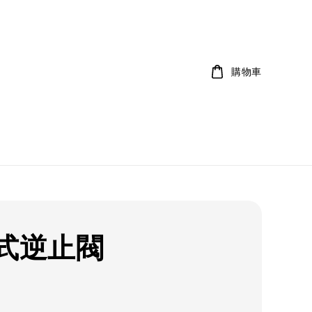
購物車
式逆止閥