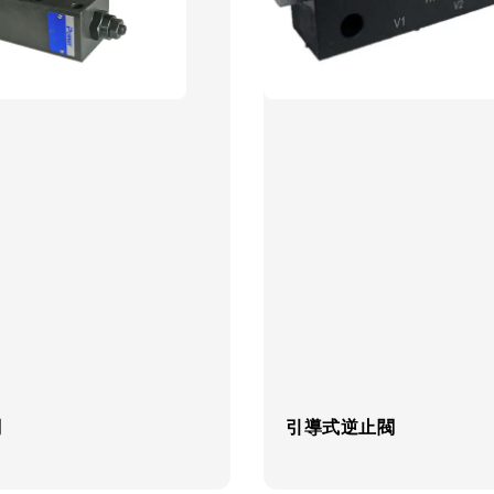
閥
引導式逆止閥