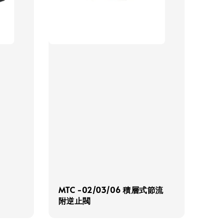
MTC -02/03/06 積層式節流
附逆止閥