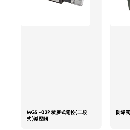
MGS -02P 積層式電控(二段
防爆
式)減壓閥