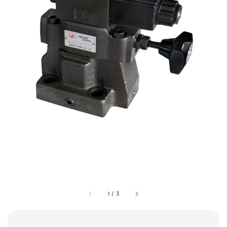
1
/
3