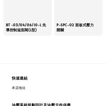
BT -03/04/06/10-L 先
P-SPC-02 面板式壓力
導控制溢流閥(L型)
開關
快速連結
本店地址
油壓系統規劃設計及油壓元件供應