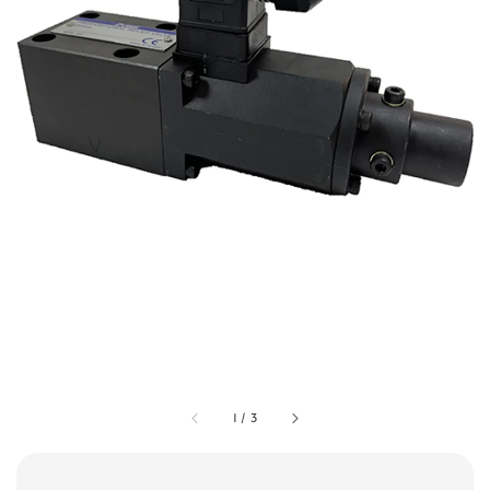
1
/
3