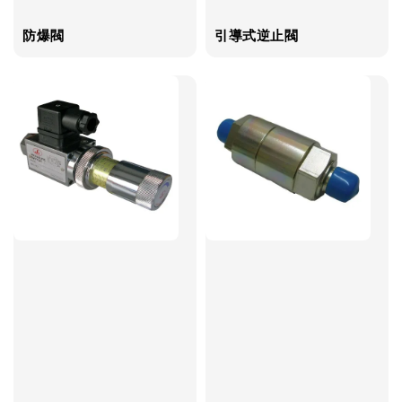
防爆閥
引導式逆止閥