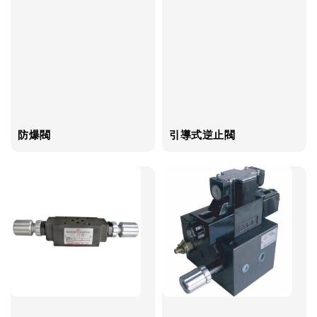
防爆閥
引導式逆止閥