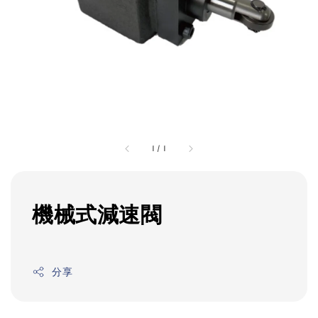
1
/
1
機械式減速閥
分享