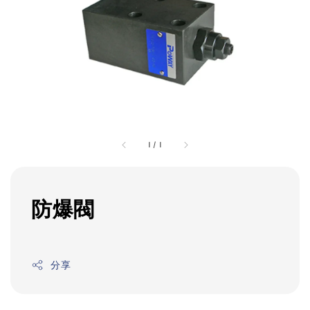
1
/
1
防爆閥
分享