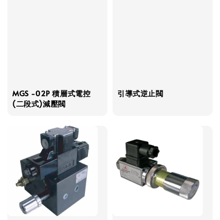
MGS -02P 積層式電控
引導式逆止閥
(二段式)減壓閥