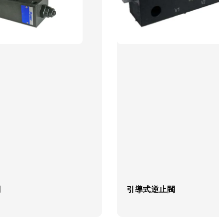
閥
引導式逆止閥