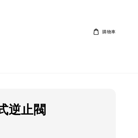
購物車
式逆止閥