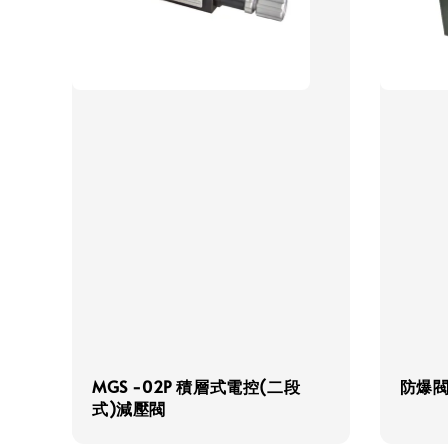
MGS -02P 積層式電控(二段
防爆
式)減壓閥