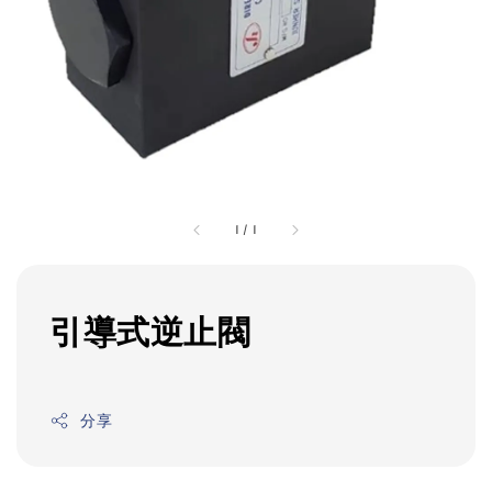
1
/
1
引導式逆止閥
分享