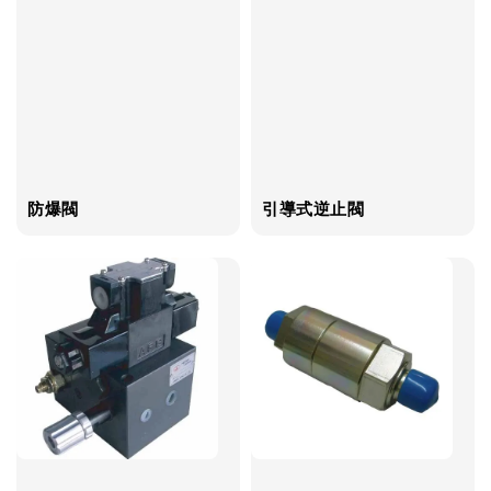
防爆閥
引導式逆止閥