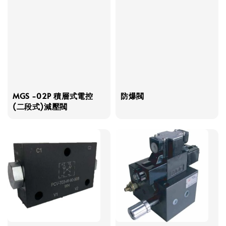
MGS -02P 積層式電控
防爆閥
(二段式)減壓閥