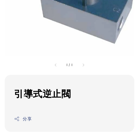
1
/
1
引導式逆止閥
分享