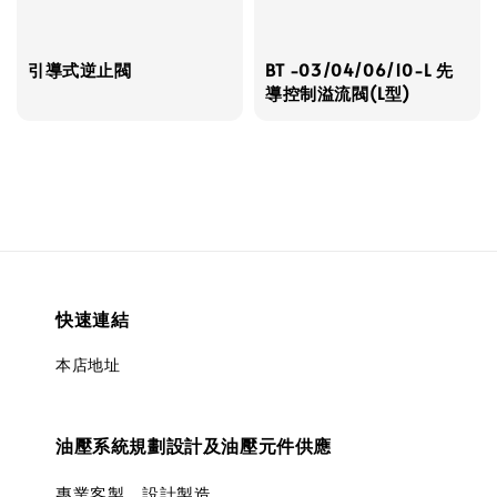
引導式逆止閥
BT -03/04/06/10-L 先
導控制溢流閥(L型)
快速連結
本店地址
油壓系統規劃設計及油壓元件供應
專業客製、設計製造