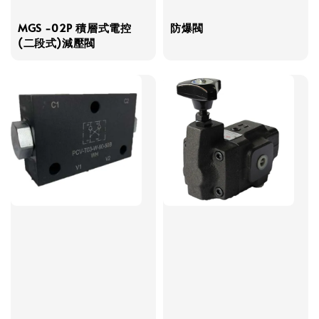
MGS -02P 積層式電控
防爆閥
(二段式)減壓閥