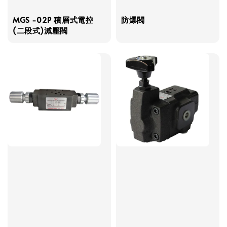
MGS -02P 積層式電控
防爆閥
(二段式)減壓閥