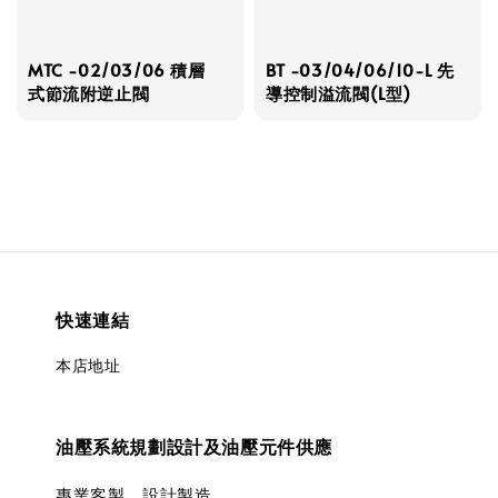
MTC -02/03/06 積層
BT -03/04/06/10-L 先
式節流附逆止閥
導控制溢流閥(L型)
快速連結
本店地址
油壓系統規劃設計及油壓元件供應
專業客製、設計製造