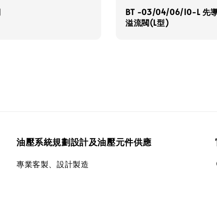
閥
BT -03/04/06/10-L 
溢流閥(L型)
油壓系統規劃設計及油壓元件供應
專業客製、設計製造