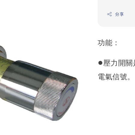
分享
功能：
●
壓力開關
電氣信號。