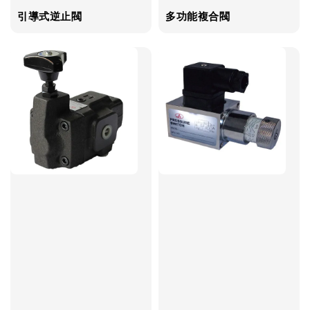
引導式逆止閥
多功能複合閥