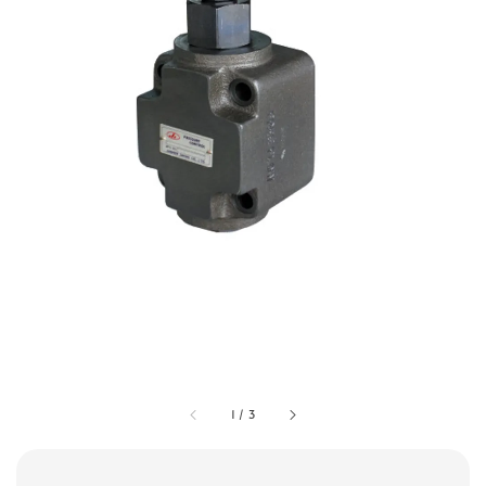
1
/
3