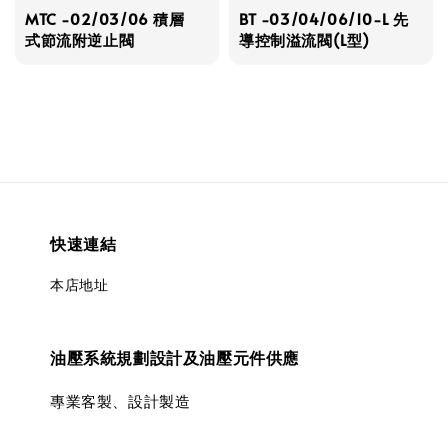
MTC -02/03/06 積層
BT -03/04/06/10-L 先
式節流附逆止閥
導控制溢流閥(L型)
快速連結
本店地址
油壓系統規劃設計及油壓元件供應
專業客製、設計製造