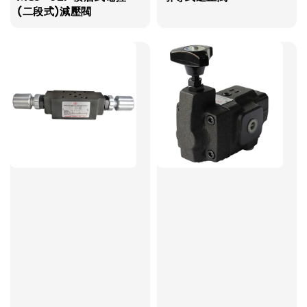
(二段式)減壓閥