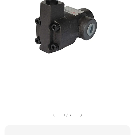
1
/
3