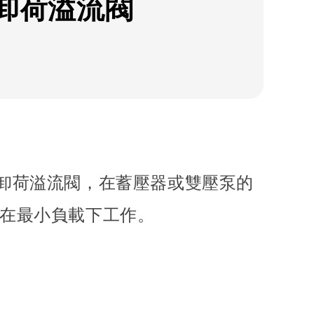
卸荷溢流閥
卸荷溢流閥，在蓄壓器或雙壓泵的
在最小負載下工作。