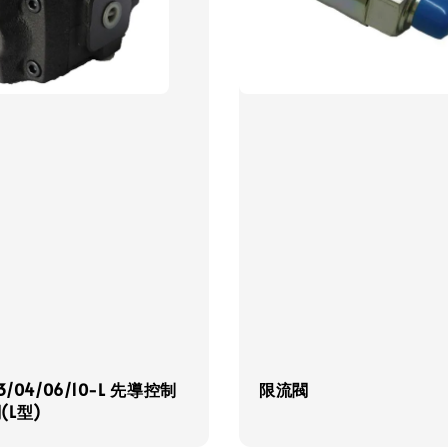
03/04/06/10-L 先導控制
限流閥
(L型)