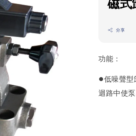
磁式
分享
功能：
●
低噪聲型
迴路中使泵