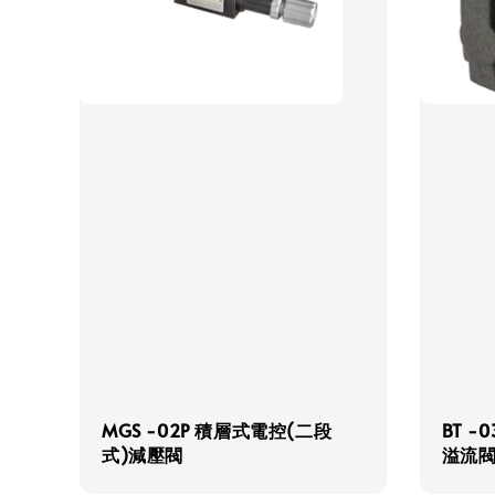
MGS -02P 積層式電控(二段
BT -
式)減壓閥
溢流閥