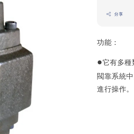
分享
功能：
●
它有多種
閥靠系統中
進行操作。