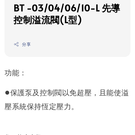
BT -03/04/06/10-L 先導
控制溢流閥(L型)
分享
功能：
●
保護泵及控制閥以免超壓，且能使溢
壓系統保持恆定壓力。