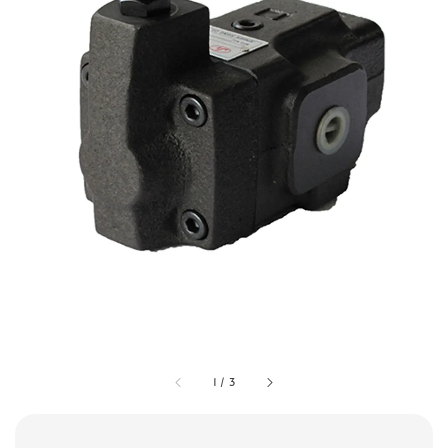
1
/
3