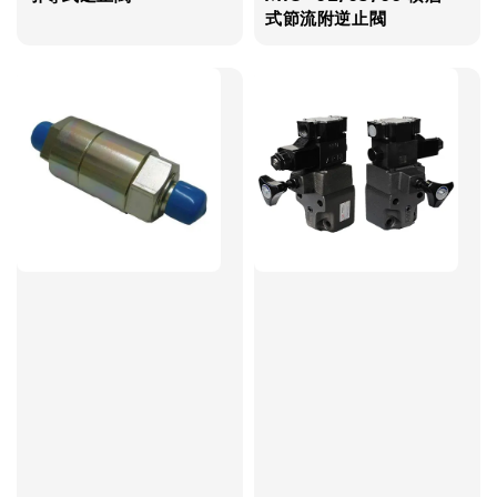
式節流附逆止閥