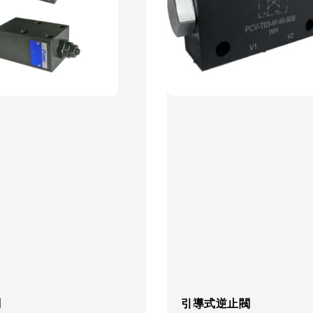
閥
引導式逆止閥