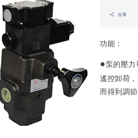
分享
功能：
●
泵的壓力
遙控卸荷，
而得到調節