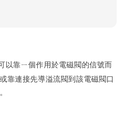
可以靠ㄧ個作用於電磁閥的信號而
或靠連接先導溢流閥到該電磁閥口
。