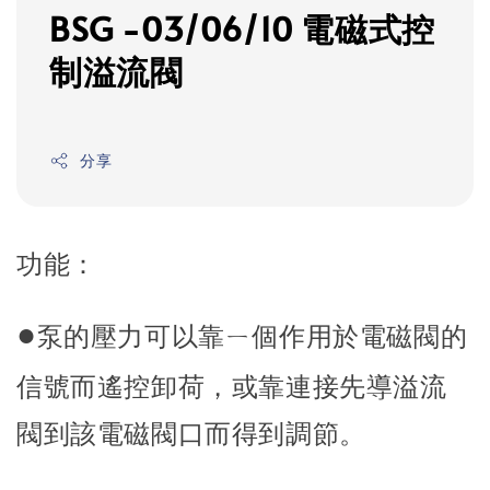
BSG -03/06/10 電磁式控
制溢流閥
分享
功能：
●
泵的壓力可以靠ㄧ個作用於電磁閥的
信號而遙控卸荷，或靠連接先導溢流
閥到該電磁閥口而得到調節。