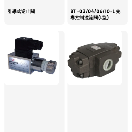
引導式逆止閥
BT -03/04/06/10-L 先
導控制溢流閥(L型)