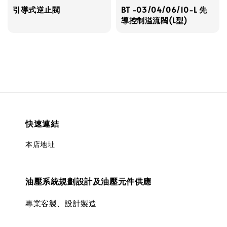
引導式逆止閥
BT -03/04/06/10-L 先
導控制溢流閥(L型)
快速連結
本店地址
油壓系統規劃設計及油壓元件供應
專業客製、設計製造